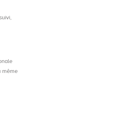
uivi,
onale
la même