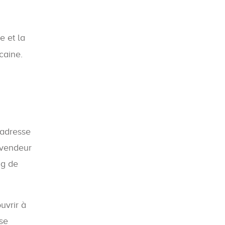
e et la
caine.
 adresse
e vendeur
ng de
uvrir à
 se