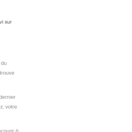
i sur
 du
 trouve
dernier
z, votre
courir à