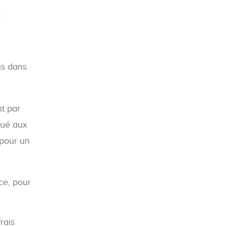
.
ys dans
nt par
itué aux
 pour un
 ce, pour
rais