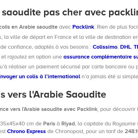
 saoudite pas cher avec packli
colis en Arabie saoudite
avec
Packlink
. Rien de plus faci
 la ville de départ en France et la ville de destination e
 de confiance, adaptés à vos besoins :
Colissimo
,
DHL
,
T
 et rajoutez en option une
assurance complémentaire sur
qu’à réaliser un paiement sécurisé par carte bancaire ou
nvoyer un colis à l’international
n’a jamais été si simple
is vers l'Arabie Saoudite
ance vers l’Arabie saoudite avec Packlink
, pour découvrir 
ns 35x45x40 cm de
Paris
à
Riyad
, la capitale du Royaume s
est
Chrono Express
de Chronopost, pour un tarif de
248.