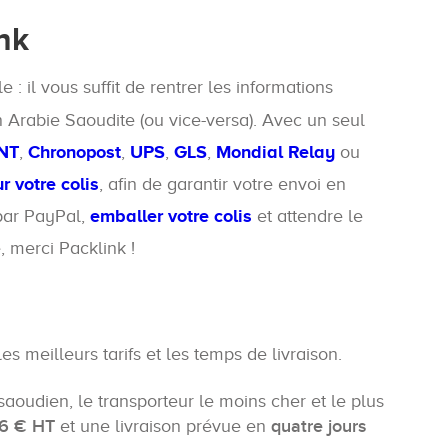
nk
le : il vous suffit de rentrer les informations
n Arabie Saoudite (ou vice-versa). Avec un seul
NT
,
Chronopost
,
UPS
,
GLS
,
Mondial Relay
ou
 votre colis
, afin de garantir votre envoi en
 par PayPal,
emballer votre colis
et attendre le
, merci Packlink !
les meilleurs tarifs et les temps de livraison.
aoudien, le transporteur le moins cher et le plus
16 € HT
et une livraison prévue en
quatre jours