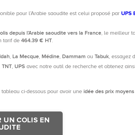
onible pour l’Arabie saoudite est celui proposé par
UPS E
is depuis l’Arabie saoudite vers la France
, le meilleur t
 tarif de
464.39 € HT
.
ddah
,
La Mecque
,
Médine
,
Dammam
ou
Tabuk
, essayez
,
TNT
,
UPS
avec notre outil de recherche et obtenez ainsi
e tableau ci-dessous pour avoir une
idée des prix moyens 
 UN COLIS EN
UDITE