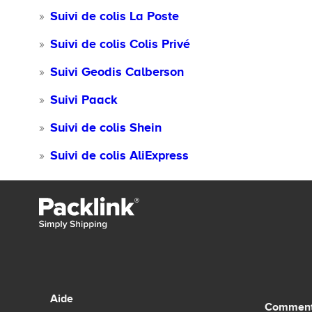
Suivi de colis La Poste
Suivi de colis Colis Privé
Suivi Geodis Calberson
Suivi Paack
Suivi de colis Shein
Suivi de colis AliExpress
Aide
Comment 