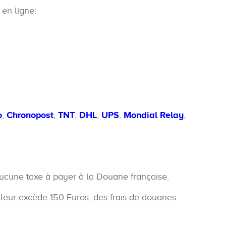
r en ligne:
o
,
Chronopost
,
TNT
,
DHL
,
UPS
,
Mondial Relay
,
 aucune taxe à payer à la Douane française.
 valeur excède 150 Euros, des frais de douanes