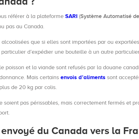
anada ?
ous référer à la plateforme
SARI
(
Système Automatisé de 
 ou pas au Canada.
alcoolisées que si elles sont importées par ou exportées 
n particulier d’expédier une bouteille à un autre particuli
 le poisson et la viande sont refusés par la douane cana
rdonnance. Mais certains
envois d’aliments
sont acceptés:
 plus de 20 kg par colis.
e soient pas périssables, mais correctement fermés et pr
port.
s envoyé du Canada vers la Fr