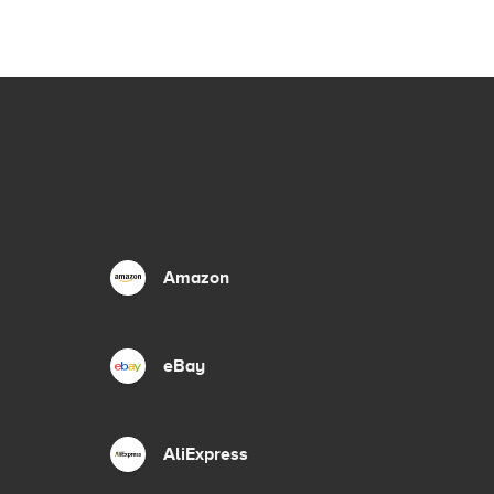
Amazon
eBay
AliExpress