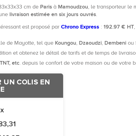
s 33x33x33 cm de
Paris
à
Mamoudzou
, le transporteur l
 une
livraison estimée en six jours ouvrés
.
intéressant est proposé par
Chrono Express
:
192.97 € HT
lle de Mayotte, tel que
Koungou
,
Dzaoudzi
,
Dembeni
ou
ion et obtenez le détail de tarifs et de temps de livrais
 TNT, etc
. depuis le confort de votre maison ou de votre 
 UN COLIS EN
E
ix
83,31