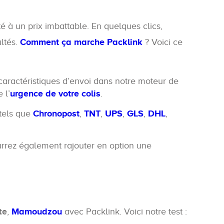
é à un prix imbattable. En quelques clics,
ultés.
Comment ça marche Packlink
? Voici ce
caractéristiques d’envoi dans notre moteur de
 l’
urgence de votre colis
.
 tels que
Chronopost
,
TNT
,
UPS
,
GLS
,
DHL
,
urrez également rajouter en option une
te
,
Mamoudzou
avec Packlink. Voici notre test :