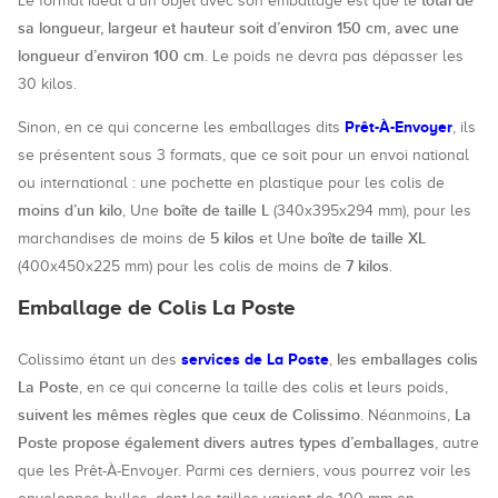
total de
Le format idéal d’un objet avec son emballage est que le
sa longueur, largeur et hauteur soit d’environ 150 cm, avec une
longueur d’environ 100 cm
. Le poids ne devra pas dépasser les
30 kilos.
Prêt-À-Envoyer
Sinon, en ce qui concerne les emballages dits
, ils
se présentent sous 3 formats, que ce soit pour un envoi national
ou international : une pochette en plastique pour les colis de
moins d’un kilo
boîte de taille L
, Une
(340x395x294 mm), pour les
5 kilos
boîte de taille XL
marchandises de moins de
et Une
7 kilos
(400x450x225 mm) pour les colis de moins de
.
Emballage de Colis La Poste
services de La Poste
les emballages colis
Colissimo étant un des
,
La Poste
, en ce qui concerne la taille des colis et leurs poids,
suivent les mêmes règles que ceux de Colissimo
La
. Néanmoins,
Poste propose également divers autres types d’emballages
, autre
que les Prêt-À-Envoyer. Parmi ces derniers, vous pourrez voir les