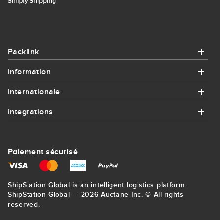
Packlink
Information
Packlink
Internationale
Information
Aide
Integrations
Internationale
Comment ça fonctionne
Contact
Integrations
Envoi de Colis en France
Intégrations
Paiement sécurisé
Sitemap
Amazon
Send parcel to USA
Poids volumétrique
Blog
ShipStation Global is an intelligent logistics platform.
eBay
Send parcel to Germany
ShipStation Global — 2026 Auctane Inc. © All rights
Suivi de colis
Conditions Générales
reserved.
AliExpress
Envoi de Colis en Angleterre et UK