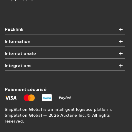
Packlink
Information
Packlink
Internationale
Information
Aide
Integrations
Internationale
Comment ça fonctionne
Contact
Integrations
Envoi de Colis en France
Intégrations
Paiement sécurisé
Sitemap
Amazon
Send parcel to USA
Poids volumétrique
Blog
ShipStation Global is an intelligent logistics platform.
eBay
Send parcel to Germany
ShipStation Global — 2026 Auctane Inc. © All rights
Suivi de colis
Conditions Générales
reserved.
AliExpress
Envoi de Colis en Angleterre et UK
Transporteurs