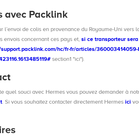
s avec Packlink
r l’envoi de colis en provenance du Royaume-Uni vers la 
s envois concernant ces pays et,
si ce transporteur sera
//support.packlink.com/hc/fr-fr/articles/36000341405
423116.1613485119#
section1 "ici").
act
porte quel souci avec Hermes vous pouvez demander à no
t
. Si vous souhaitez contacter directement Hermes
ici
vou
ires