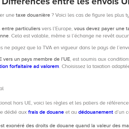
 Différences entre les envois U
ler une
taxe douanière
? Voici les cas de figure les plus 
s
entre particuliers
vers l’Europe,
vous devez payer une ta
enne
. Cela est valable, même si l’échange ne revêt aucu
us ne payez que la TVA en vigueur dans le pays de l’env
E vers un pays membre de l’UE
, est soumis aux conditio
tion forfaitaire ad valorem
. Choisissez la taxation adapté
al
ional hors UE, voici les règles et les paliers de référence
le dédié aux
frais de douane
et au
dédouanement
d’un co
est exonéré des droits de douane quand la valeur des m