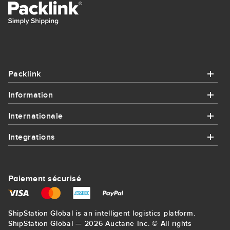
Packlink
Information
Packlink
Internationale
Information
Aide
Integrations
Internationale
Comment ça fonctionne
Contact
Integrations
Envoi de Colis en France
Intégrations
Paiement sécurisé
Sitemap
Amazon
Send parcel to USA
Poids volumétrique
Blog
ShipStation Global is an intelligent logistics platform.
eBay
Send parcel to Germany
ShipStation Global — 2026 Auctane Inc. © All rights
Suivi de colis