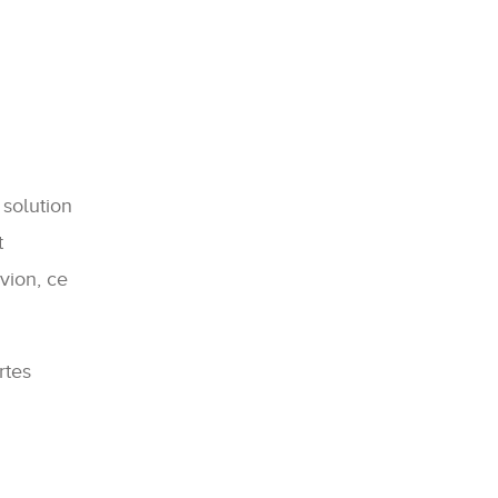
 solution
t
vion, ce
rtes