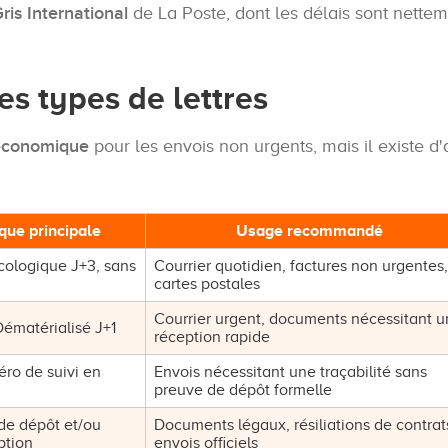
ris International
de La Poste, dont les délais sont nettem
res types de lettres
 économique
pour les envois non urgents, mais il existe d'
ique principale
Usage recommandé
ologique J+3, sans
Courrier quotidien, factures non urgentes,
cartes postales
Courrier urgent, documents nécessitant 
 Dématérialisé J+1
réception rapide
ro de suivi en
Envois nécessitant une traçabilité sans
preuve de dépôt formelle
 de dépôt et/ou
Documents légaux, résiliations de contrat
ption
envois officiels