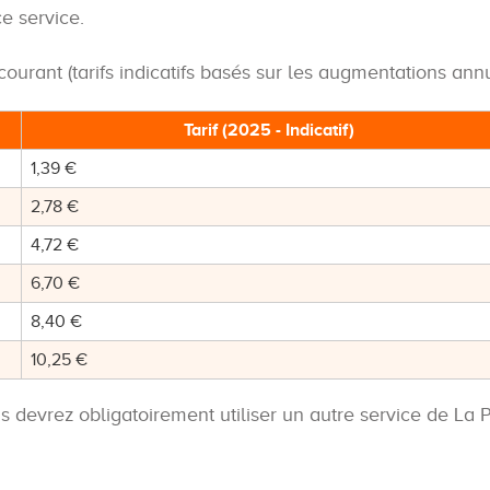
e service.
ourant (tarifs indicatifs basés sur les augmentations annu
Tarif (2025 - Indicatif)
1,39 €
2,78 €
4,72 €
6,70 €
8,40 €
10,25 €
 devrez obligatoirement utiliser un autre service de La P