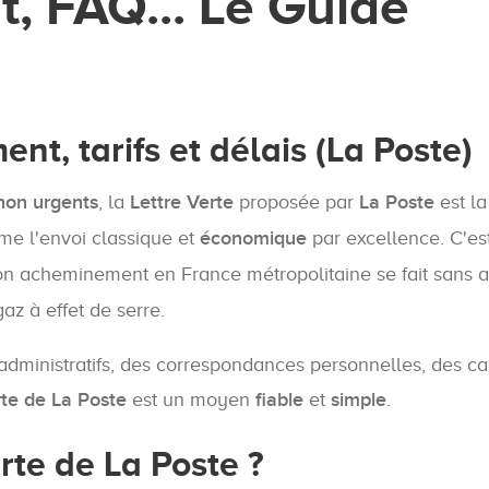
, FAQ... Le Guide
ent, tarifs et délais (La Poste)
 non urgents
, la
Lettre Verte
proposée par
La Poste
est la
me l'envoi classique et
économique
par excellence. C'es
son acheminement en France métropolitaine se fait sans a
az à effet de serre.
administratifs, des correspondances personnelles, des ca
rte de La Poste
est un moyen
fiable
et
simple
.
erte de La Poste ?