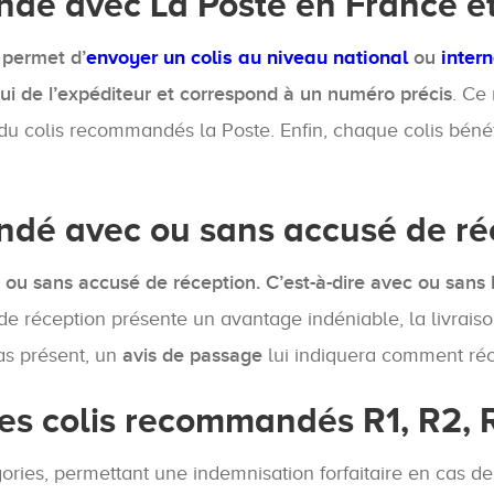
dé avec La Poste en France et 
 permet d’
envoyer un colis au niveau national
ou
inter
lui de l’expéditeur et correspond à un numéro précis
. Ce
on du colis recommandés la Poste. Enfin, chaque colis bén
dé avec ou sans accusé de ré
ec ou sans accusé de réception. C’est-à-dire avec ou sans 
de réception présente un avantage indéniable, la livrais
pas présent, un
avis de passage
lui indiquera comment réc
les colis recommandés R1, R2, 
ies, permettant une indemnisation forfaitaire en cas de p