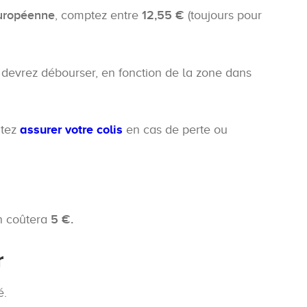
européenne
, comptez entre
12,55 €
(toujours pour
devrez débourser, en fonction de la zone dans
itez
assurer votre colis
en cas de perte ou
en coûtera
5 €.
r
é.