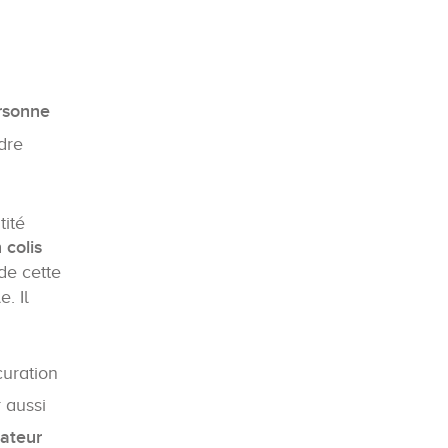
ersonne
ndre
tité
 colis
de cette
. Il
curation
 aussi
ateur