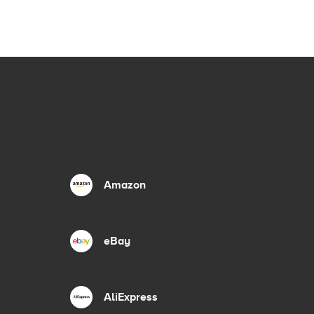
Amazon
eBay
AliExpress