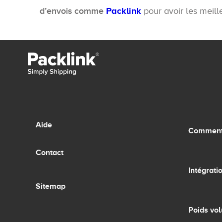
d’envois comme
Packlink
pour avoir les meill
Aide
Comment 
Contact
Intégrati
Sitemap
Poids vo