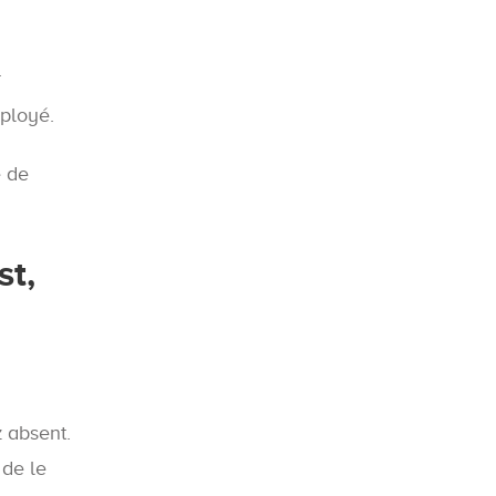
.
ployé.
e de
st,
z absent.
 de le