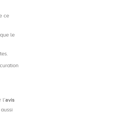
de ce
 que le
tes.
curation
 l’
avis
 aussi