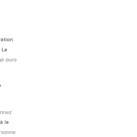
ration
.
r
La
oyé aura
?
onnez
à la
ersonne