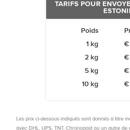
TARIFS POUR ENVOYE
ESTONI
Poids
P
1 kg
€
2 kg
€
5 kg
€
10 kg
€
Les prix ci-dessous indiqués sont donnés à titre in
avec DHL, UPS, TNT, Chronopost ou un autre de no