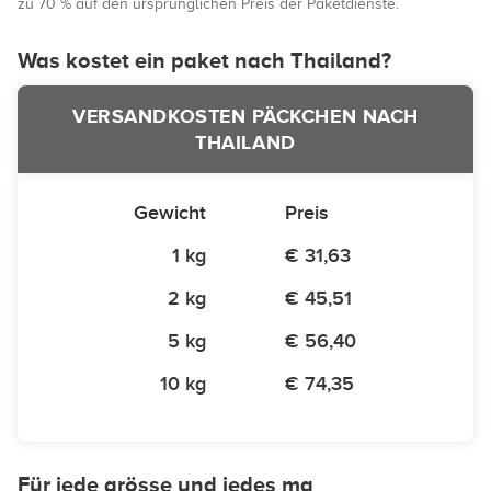
zu 70 % auf den ursprünglichen Preis der Paketdienste.
Was kostet ein paket nach Thailand?
VERSANDKOSTEN PÄCKCHEN NACH
THAILAND
Gewicht
Preis
1 kg
€ 31,63
2 kg
€ 45,51
5 kg
€ 56,40
10 kg
€ 74,35
Für jede grösse und jedes ma