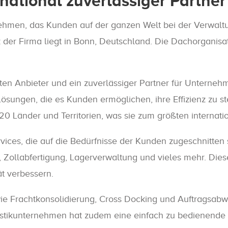
national zuverlässiger Partner
ehmen, das Kunden auf der ganzen Welt bei der Verwaltun
z der Firma liegt in Bonn, Deutschland. Die Dachorganis
etten Anbieter und ein zuverlässiger Partner für Untern
 Lösungen, die es Kunden ermöglichen, ihre Effizienz zu st
220 Länder und Territorien, was sie zum größten internat
ices, die auf die Bedürfnisse der Kunden zugeschnitten s
t, Zollabfertigung, Lagerverwaltung und vieles mehr. Die
ät verbessern.
 Frachtkonsolidierung, Cross Docking und Auftragsabwic
istikunternehmen hat zudem eine einfach zu bedienende O