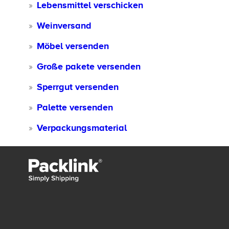
Lebensmittel verschicken
Weinversand
Möbel versenden
Große pakete versenden
Sperrgut versenden
Palette versenden
Verpackungsmaterial