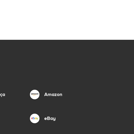
nça
Amazon
eBay