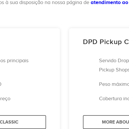
os à sua disposição na nossa página de
atendimento ao 
DPD Pickup C
os principais
Servido Dro
Pickup Shop
0
Peso máximo 
preço
Cobertura in
CLASSIC
MORE ABOUT