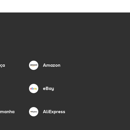
nça
Amazon
eBay
lemanha
AliExpress