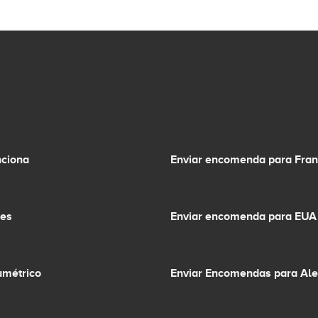
ciona
Enviar encomenda para Fra
ões
Enviar encomenda para EUA
umétrico
Enviar Encomendas para A