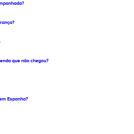
ompanhada?
rança?
s
enda que não chegou?
 em Espanha?