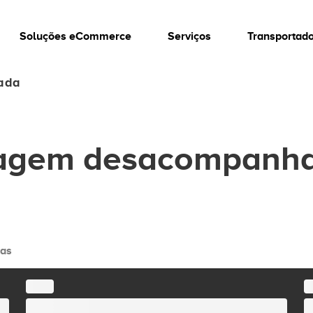
Soluções eCommerce
Serviços
Transportad
ada
agem desacompanha
das