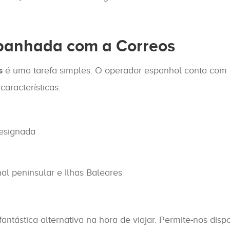
panhada com a Correos
s
é uma tarefa simples. O operador espanhol conta com 
racterísticas:
designada
nal peninsular e Ilhas Baleares
tástica alternativa na hora de viajar. Permite-nos dis