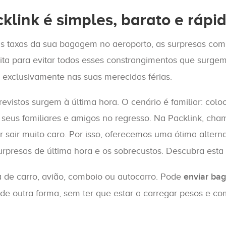
link é simples, barato e rápi
as taxas da sua bagagem no aeroporto, as surpresas com
feita para evitar todos esses constrangimentos que surge
e exclusivamente nas suas merecidas férias.
evistos surgem à última hora. O cenário é familiar: col
seus familiares e amigos no regresso. Na Packlink, cham
r sair muito caro. Por isso, oferecemos uma ótima altern
rpresas de última hora e os sobrecustos. Descubra est
a de carro, avião, comboio ou autocarro. Pode
enviar ba
 de outra forma, sem ter que estar a carregar pesos e c