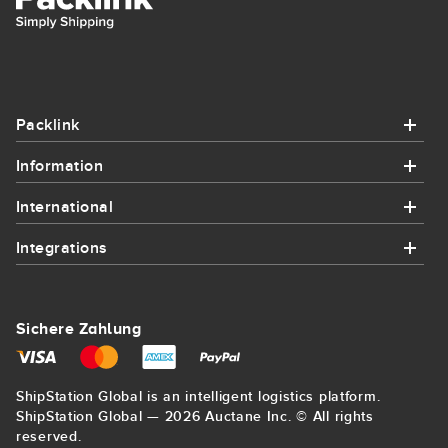
Packlink
Information
Packlink
International
Information
Hilfe
Integrations
International
Wie es funktioniert
Kontakt
Integrations
Send parcel to France
Integrationen
Sichere Zahlung
Sitemap
Amazon
Send parcel to USA
Volumengewicht
Blog
ShipStation Global is an intelligent logistics platform.
eBay
Send parcel to Germany
ShipStation Global — 2026 Auctane Inc. © All rights
Paketverfolgung
Allgemeine geschäftsbedingungen
reserved.