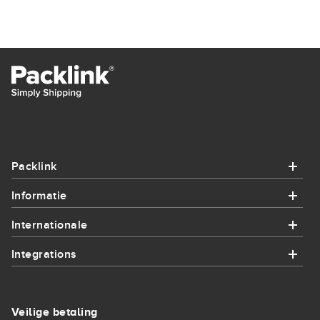
Packlink
Informatie
Packlink
Internationale
Informatie
Help
Integrations
Internationale
Hoe het werkt
Contact
Integrations
Send parcel to France
Integraties
Veilige betaling
Sitemap