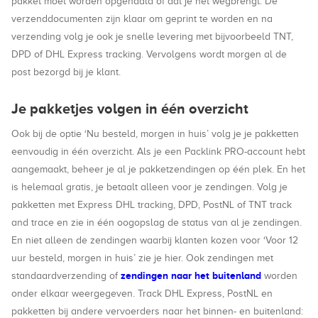
pakket moet worden opgehaald of dat je het wegbrengt. De
verzenddocumenten zijn klaar om geprint te worden en na
verzending volg je ook je snelle levering met bijvoorbeeld TNT,
DPD of DHL Express tracking. Vervolgens wordt morgen al de
post bezorgd bij je klant.
Je pakketjes volgen in één overzicht
Ook bij de optie ‘Nu besteld, morgen in huis’ volg je je pakketten
eenvoudig in één overzicht. Als je een Packlink PRO-account hebt
aangemaakt, beheer je al je pakketzendingen op één plek. En het
is helemaal gratis, je betaalt alleen voor je zendingen. Volg je
pakketten met Express DHL tracking, DPD, PostNL of TNT track
and trace en zie in één oogopslag de status van al je zendingen.
En niet alleen de zendingen waarbij klanten kozen voor ‘Voor 12
uur besteld, morgen in huis’ zie je hier. Ook zendingen met
zendingen naar het buitenland
standaardverzending of
worden
onder elkaar weergegeven. Track DHL Express, PostNL en
pakketten bij andere vervoerders naar het binnen- en buitenland: