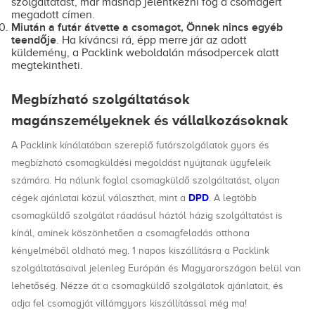
szolgáltatást, már másnap jelentkezni fog a csomagért
megadott címen.
Miután a futár átvette a csomagot, Önnek nincs egyéb
teendője
. Ha kíváncsi rá, épp merre jár az adott
küldemény, a Packlink weboldalán másodpercek alatt
megtekintheti.
Megbízható szolgáltatások
magánszemélyeknek és vállalkozásoknak
A Packlink kínálatában szereplő futárszolgálatok gyors és
megbízható csomagküldési megoldást nyújtanak ügyfeleik
számára. Ha nálunk foglal csomagküldő szolgáltatást, olyan
DPD
cégek ajánlatai közül választhat, mint a
. A legtöbb
csomagküldő szolgálat ráadásul háztól házig szolgáltatást is
kínál, aminek köszönhetően a csomagfeladás otthona
kényelméből oldható meg. 1 napos kiszállításra a Packlink
szolgáltatásaival jelenleg Európán és Magyarországon belül van
lehetőség. Nézze át a csomagküldő szolgálatok ajánlatait, és
adja fel csomagját villámgyors kiszállítással még ma!