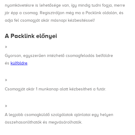
nyomkövetésre is lehetősége van, így mindig tudni fogja, merre
jár épp a csomag. Regisztráljon még ma a Packlink oldalán, és
adja fel csomagját akár másnapi kézbesítéssel!
A Packlink előnyei
Gyorsan, egyszerűen intézhető csomagfeladás belföldre
és
külföldre
.
Csomagját akár 1 munkanap alatt kézbesítheti a futár.
A legjobb csomagküldő szolgálatok ajánlatai egy helyen
összehasonlíthatók és megvásárolhatók.