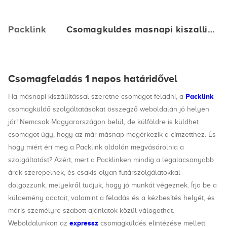
Packlink
Csomagkuldes masnapi kiszalli…
Csomagfeladás 1 napos határidővel
Packlink
Ha másnapi kiszállítással szeretne csomagot feladni, a
csomagküldő szolgáltatásokat összegző weboldalán jó helyen
jár! Nemcsak Magyarországon belül, de külföldre is küldhet
csomagot úgy, hogy az már másnap megérkezik a címzetthez. És
hogy miért éri meg a Packlink oldalán megvásárolnia a
szolgáltatást? Azért, mert a Packlinken mindig a legalacsonyabb
árak szerepelnek, és csakis olyan futárszolgálatokkal
dolgozzunk, melyekről tudjuk, hogy jó munkát végeznek. Írja be a
küldemény adatait, valamint a feladás és a kézbesítés helyét, és
máris személyre szabott ajánlatok közül válogathat.
expressz
Weboldalunkon az
csomagküldés elintézése mellett