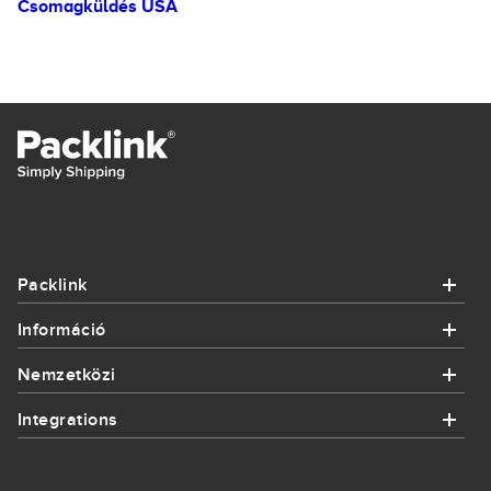
Csomagküldés USA
Packlink
Információ
Packlink
Nemzetközi
Információ
Segítség
Integrations
Nemzetközi
Hogyan működik
Kapcsolatba lépni
Integrations