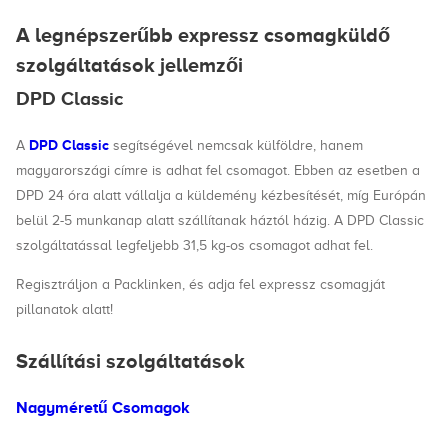
A legnépszerűbb expressz csomagküldő
szolgáltatások jellemzői
DPD Classic
DPD Classic
A
segítségével nemcsak külföldre, hanem
magyarországi címre is adhat fel csomagot. Ebben az esetben a
DPD 24 óra alatt vállalja a küldemény kézbesítését, míg Európán
belül 2-5 munkanap alatt szállítanak háztól házig. A DPD Classic
szolgáltatással legfeljebb 31,5 kg-os csomagot adhat fel.
Regisztráljon a Packlinken, és adja fel expressz csomagját
pillanatok alatt!
Szállítási szolgáltatások
Nagyméretű Csomagok