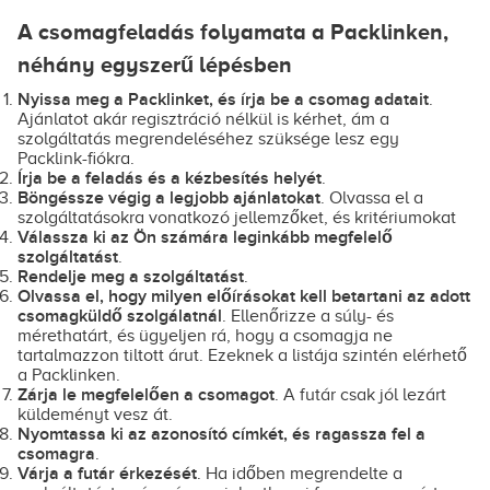
A csomagfeladás folyamata a Packlinken,
néhány egyszerű lépésben
Nyissa meg a Packlinket, és írja be a csomag adatait
.
Ajánlatot akár regisztráció nélkül is kérhet, ám a
szolgáltatás megrendeléséhez szüksége lesz egy
Packlink-fiókra.
Írja be a feladás és a kézbesítés helyét
.
Böngéssze végig a legjobb ajánlatokat
. Olvassa el a
szolgáltatásokra vonatkozó jellemzőket, és kritériumokat
Válassza ki az Ön számára leginkább megfelelő
szolgáltatást
.
Rendelje meg a szolgáltatást
.
Olvassa el, hogy milyen előírásokat kell betartani az adott
csomagküldő szolgálatnál
. Ellenőrizze a súly- és
mérethatárt, és ügyeljen rá, hogy a csomagja ne
tartalmazzon tiltott árut. Ezeknek a listája szintén elérhető
a Packlinken.
Zárja le megfelelően a csomagot
. A futár csak jól lezárt
küldeményt vesz át.
Nyomtassa ki az azonosító címkét, és ragassza fel a
csomagra
.
Várja a futár érkezését
. Ha időben megrendelte a